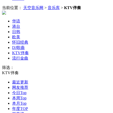
当前位置：
天空音乐网
>
音乐库
>
KTV伴奏
华语
港台
日韩
欧美
怀旧经典
DJ歌曲
KTV伴奏
流行金曲
筛选：
KTV伴奏
最近更新
网友推荐
今日Top
本周Top
本月Top
年度TOP