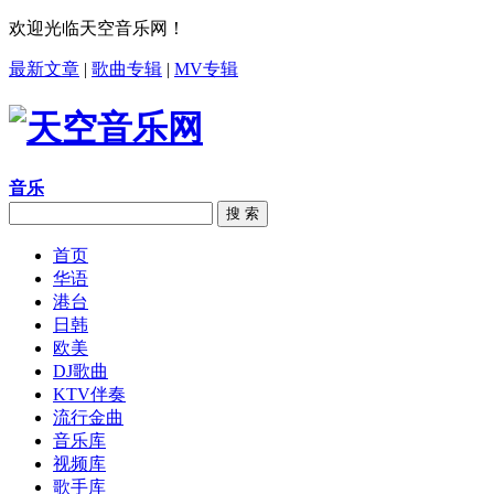
欢迎光临天空音乐网！
最新文章
|
歌曲专辑
|
MV专辑
音乐
搜 索
首页
华语
港台
日韩
欧美
DJ歌曲
KTV伴奏
流行金曲
音乐库
视频库
歌手库