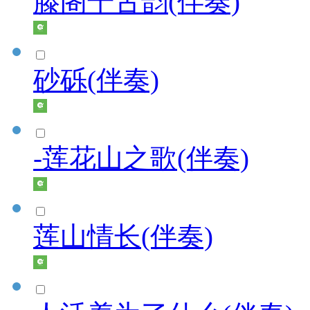
滕阁千古韵(伴奏)
砂砾(伴奏)
-莲花山之歌(伴奏)
莲山情长(伴奏)