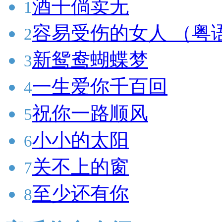
酒干倘卖无
1
容易受伤的女人 （粤
2
新鸳鸯蝴蝶梦
3
一生爱你千百回
4
祝你一路顺风
5
小小的太阳
6
关不上的窗
7
至少还有你
8