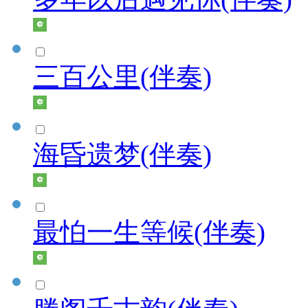
三百公里(伴奏)
海昏遗梦(伴奏)
最怕一生等候(伴奏)