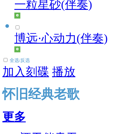
一粒星砂(伴奏)
博远·心动力(伴奏)
全选/反选
加入刻碟
播放
怀旧经典老歌
更多