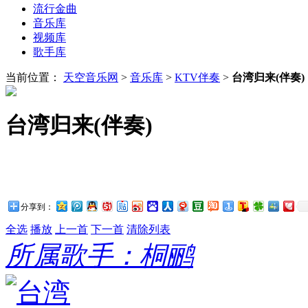
流行金曲
音乐库
视频库
歌手库
当前位置：
天空音乐网
>
音乐库
>
KTV伴奏
>
台湾归来(伴奏)
台湾归来(伴奏)
分享到：
全选
播放
上一首
下一首
清除列表
所属歌手：桐鹂