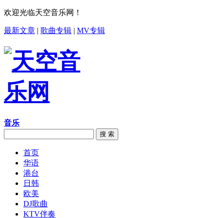
欢迎光临天空音乐网！
最新文章
|
歌曲专辑
|
MV专辑
音乐
搜 索
首页
华语
港台
日韩
欧美
DJ歌曲
KTV伴奏