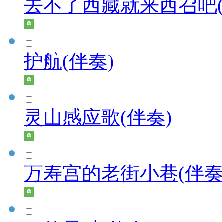
去不了西藏就来西召吧(
护航(伴奏)
灵山感应歌(伴奏)
万寿宫的老街小巷(伴奏