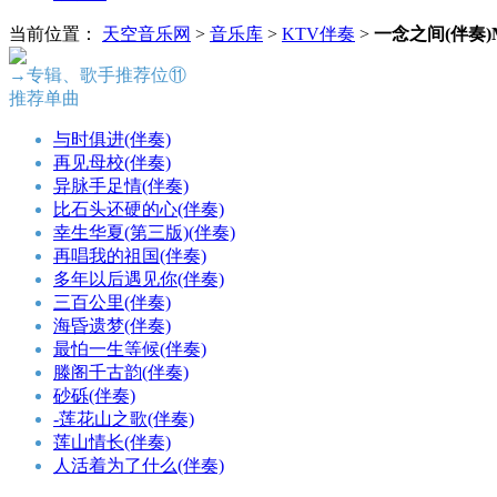
当前位置：
天空音乐网
>
音乐库
>
KTV伴奏
>
一念之间(伴奏)
→专辑、歌手推荐位⑪
推荐单曲
与时俱进(伴奏)
再见母校(伴奏)
异脉手足情(伴奏)
比石头还硬的心(伴奏)
幸生华夏(第三版)(伴奏)
再唱我的祖国(伴奏)
多年以后遇见你(伴奏)
三百公里(伴奏)
海昏遗梦(伴奏)
最怕一生等候(伴奏)
滕阁千古韵(伴奏)
砂砾(伴奏)
-莲花山之歌(伴奏)
莲山情长(伴奏)
人活着为了什么(伴奏)