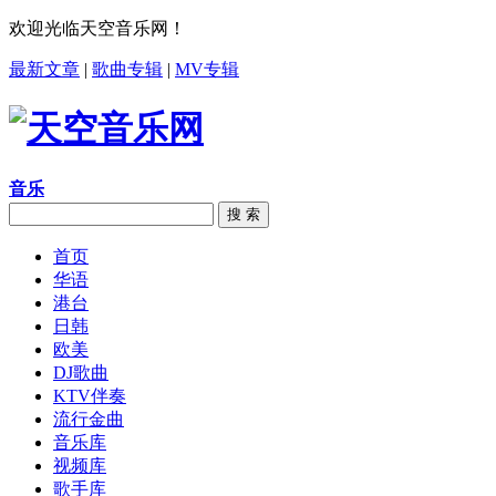
欢迎光临天空音乐网！
最新文章
|
歌曲专辑
|
MV专辑
音乐
搜 索
首页
华语
港台
日韩
欧美
DJ歌曲
KTV伴奏
流行金曲
音乐库
视频库
歌手库