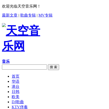
欢迎光临天空音乐网！
最新文章
|
歌曲专辑
|
MV专辑
音乐
搜 索
首页
华语
港台
日韩
欧美
DJ歌曲
KTV伴奏