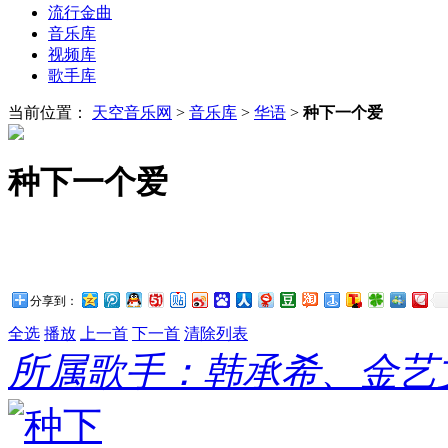
流行金曲
音乐库
视频库
歌手库
当前位置：
天空音乐网
>
音乐库
>
华语
>
种下一个爱
种下一个爱
分享到：
全选
播放
上一首
下一首
清除列表
所属歌手：韩承希、金艺