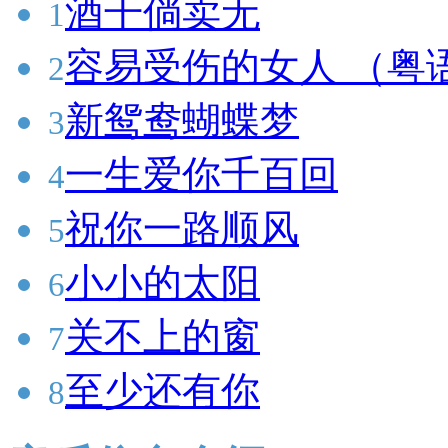
酒干倘卖无
1
容易受伤的女人 （粤
2
新鸳鸯蝴蝶梦
3
一生爱你千百回
4
祝你一路顺风
5
小小的太阳
6
关不上的窗
7
至少还有你
8